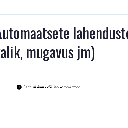
Automaatsete lahenduste
valik, mugavus jm)
Esita küsimus või lisa kommentaar