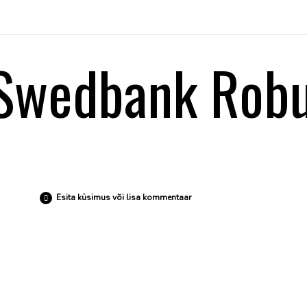
Swedbank Robu
Esita küsimus või lisa kommentaar