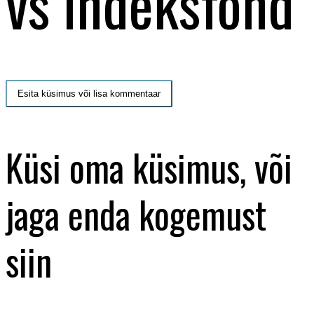
vs indeksfond
Esita küsimus või lisa kommentaar
Küsi oma küsimus, või
jaga enda kogemust
siin