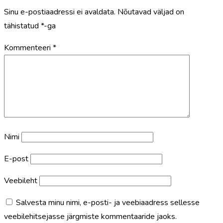
Sinu e-postiaadressi ei avaldata.
Nõutavad väljad on
tähistatud
*
-ga
Kommenteeri
*
Nimi
E-post
Veebileht
Salvesta minu nimi, e-posti- ja veebiaadress sellesse
veebilehitsejasse järgmiste kommentaaride jaoks.