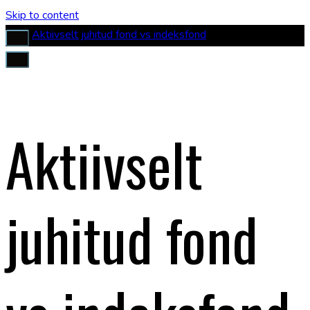
Skip to content
Aktiivselt juhitud fond vs indeksfond
Aktiivselt
juhitud fond