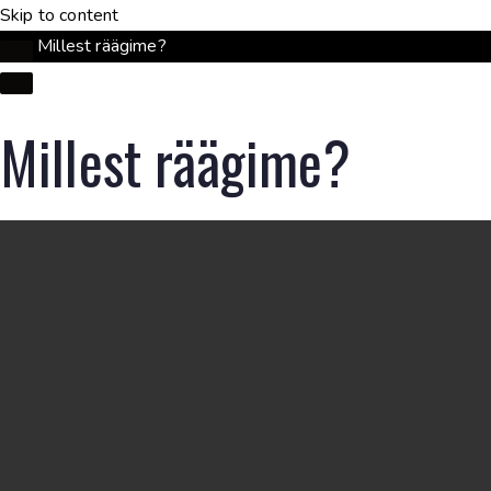
Skip to content
Millest räägime?
Millest räägime?