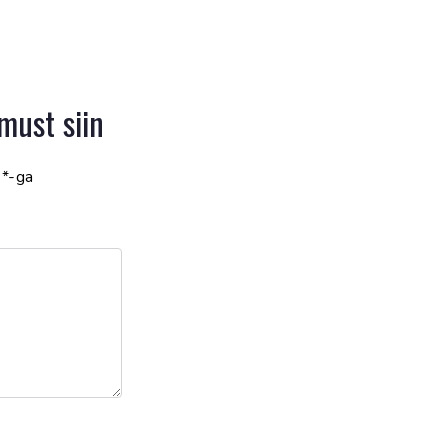
must siin
d
*
-ga