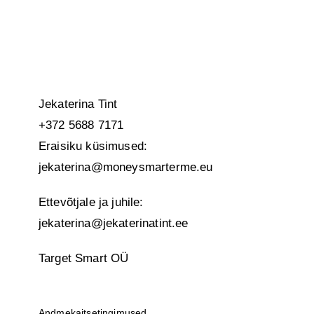
Jekaterina Tint
+372 5688 7171
Eraisiku küsimused:
jekaterina@moneysmarterme.eu
Ettevõtjale ja juhile:
jekaterina@jekaterinatint.ee
Target Smart OÜ
Andmekaitsetingimused