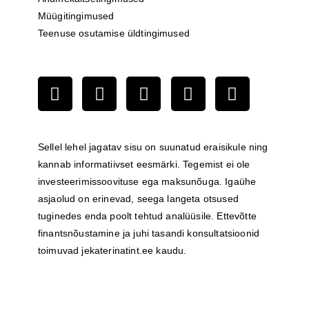
Müügitingimused
Teenuse osutamise üldtingimused
Sellel lehel jagatav sisu on suunatud eraisikule ning
kannab informatiivset eesmärki. Tegemist ei ole
investeerimissoovituse ega maksunõuga. Igaühe
asjaolud on erinevad, seega langeta otsused
tuginedes enda poolt tehtud analüüsile. Ettevõtte
finantsnõustamine ja juhi tasandi konsultatsioonid
toimuvad
jekaterinatint.ee
kaudu.