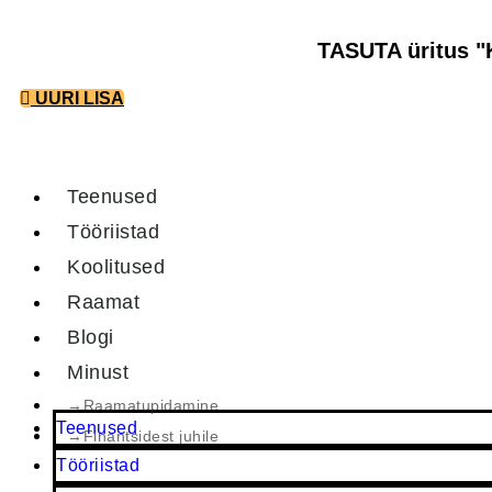
Skip
TASUTA üritus "K
to
content
UURI LISA
Teenused
Tööriistad
Koolitused
Raamat
Blogi
Minust
→Raamatupidamine
Teenused
→Finantsidest juhile
Tööriistad