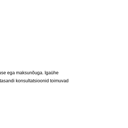
vituse ega maksunõuga. Igaühe
 tasandi konsultatsioonid toimuvad
S
t