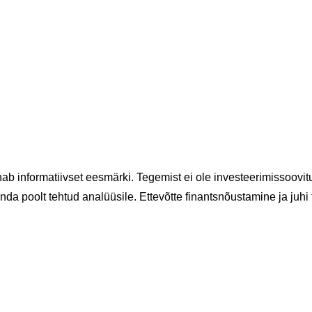
nnab informatiivset eesmärki. Tegemist ei ole investeerimissoo
da poolt tehtud analüüsile. Ettevõtte finantsnõustamine ja juhi