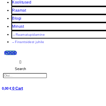
Koolitused
Raamat
Blogi
Minust
→Raamatupidamine
→Finantsidest juhile
POOD
Search
0,00
€
0
Cart