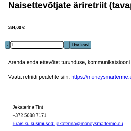
Naisettevõtjate äriretriit (tava
384,00
€
Naisettevõtjate
-
+
Lisa korvi
äriretriit
(tavapilet)
Arenda enda ettevõtet
turunduse, kommunikatsiooni j
kogus
Vaata retriidi pealehte siin:
https://moneysmarterme.eu/
Jekaterina Tint
+372 5688 7171
Eraisiku küsimused: jekaterina@moneysmarterme.eu