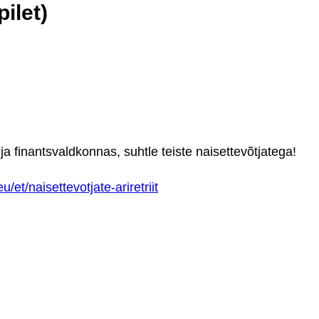
pilet)
a finantsvaldkonnas, suhtle teiste naisettevõtjatega!
et/naisettevotjate-ariretriit