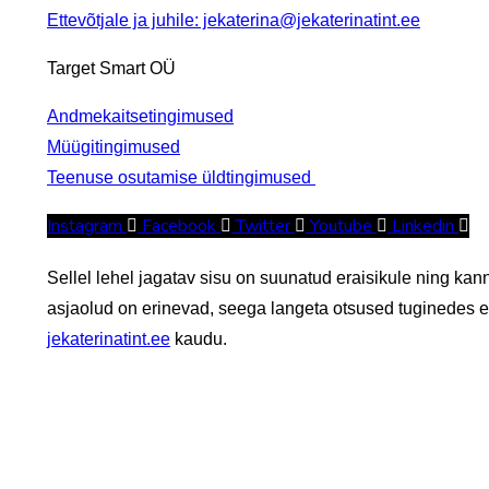
Ettevõtjale ja juhile: jekaterina@jekaterinatint.ee
Target Smart OÜ
Andmekaitsetingimused
Müügitingimused
Teenuse osutamise üldtingimused
Instagram
Facebook
Twitter
Youtube
Linkedin
Sellel lehel jagatav sisu on suunatud eraisikule ning ka
asjaolud on erinevad, seega langeta otsused tuginedes en
jekaterinatint.ee
kaudu.