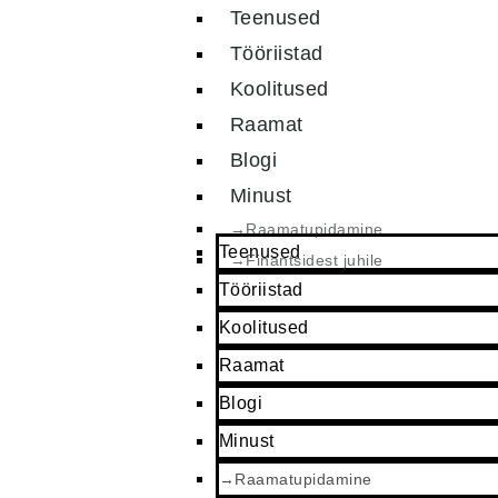
Teenused
Tööriistad
Koolitused
Raamat
Blogi
Minust
→Raamatupidamine
Teenused
→Finantsidest juhile
Tööriistad
Koolitused
Raamat
Blogi
Minust
→Raamatupidamine