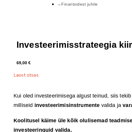
→Finantsidest juhile
Investeerimisstrateegia kii
69,00
€
Laost otsas
Kui oled investeerimisega algust teinud, siis teki
milliseid
investeerimisinstrumente
valida ja
var
Koolitusel käime üle kõik olulisemad teadmise
investeeringuid valida.