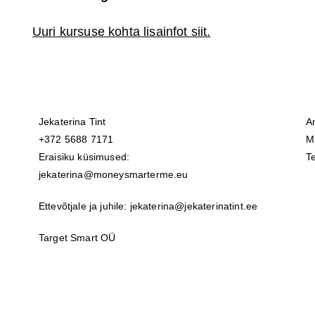
Uuri kursuse kohta lisainfot siit.
Jekaterina Tint
A
+372 5688 7171
M
Eraisiku küsimused:
T
jekaterina@moneysmarterme.eu
Ettevõtjale ja juhile: jekaterina@jekaterinatint.ee
Target Smart OÜ