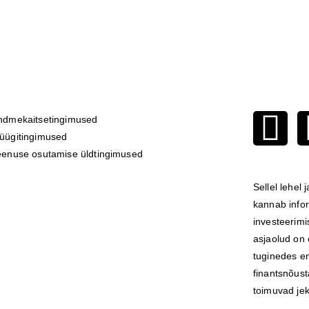
ndmekaitsetingimused
üügitingimused
eenuse osutamise üldtingimused
Sellel lehel
kannab infor
investeerim
asjaolud on
tuginedes en
finantsnõust
toimuvad
je