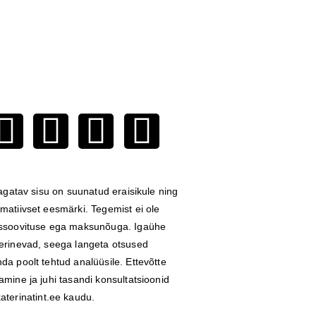
 jagatav sisu on suunatud eraisikule ning
matiivset eesmärki. Tegemist ei ole
issoovituse ega maksunõuga. Igaühe
 erinevad, seega langeta otsused
da poolt tehtud analüüsile. Ettevõtte
amine ja juhi tasandi konsultatsioonid
katerinatint.ee
kaudu.