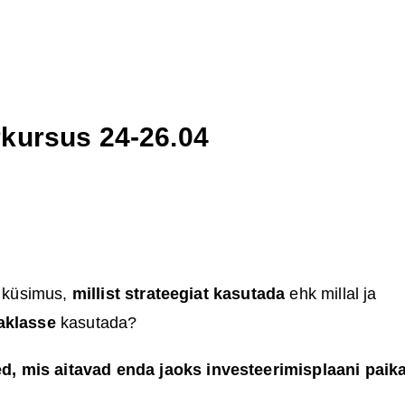
rkursus 24-26.04
b küsimus,
millist strateegiat kasutada
ehk millal ja
aklasse
kasutada?
d, mis aitavad enda jaoks investeerimisplaani paika 