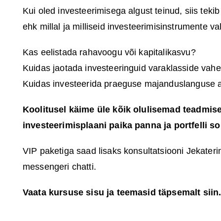
Kui oled investeerimisega algust teinud, siis tekib
ehk millal ja milliseid investeerimisinstrumente v
Kas eelistada rahavoogu või kapitalikasvu?
Kuidas jaotada investeeringuid varaklasside vahe
Kuidas investeerida praeguse majanduslanguse a
Koolitusel käime üle kõik olulisemad teadmise
investeerimisplaani paika panna ja portfelli so
VIP paketiga saad lisaks konsultatsiooni Jekateri
messengeri chatti.
Vaata kursuse sisu ja teemasid täpsemalt siin