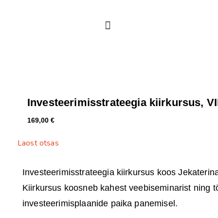
Investeerimisstrateegia kiirkursus, V
169,00
€
Laost otsas
Investeerimisstrateegia kiirkursus koos Jekaterina
Kiirkursus koosneb kahest veebiseminarist
ning t
investeerimisplaanide paika panemisel.