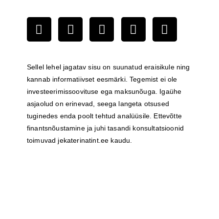
Sellel lehel jagatav sisu on suunatud eraisikule ning
kannab informatiivset eesmärki. Tegemist ei ole
investeerimissoovituse ega maksunõuga. Igaühe
asjaolud on erinevad, seega langeta otsused
tuginedes enda poolt tehtud analüüsile. Ettevõtte
finantsnõustamine ja juhi tasandi konsultatsioonid
toimuvad
jekaterinatint.ee
kaudu.