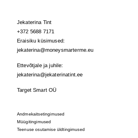
Jekaterina Tint
+372 5688 7171
Eraisiku küsimused:
jekaterina@moneysmarterme.eu
Ettevõtjale ja juhile:
jekaterina@jekaterinatint.ee
Target Smart OÜ
Andmekaitsetingimused
Müügitingimused
Teenuse osutamise üldtingimused