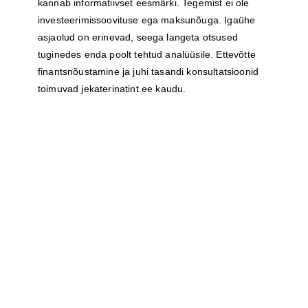
kannab informatiivset eesmärki. Tegemist ei ole
investeerimissoovituse ega maksunõuga. Igaühe
asjaolud on erinevad, seega langeta otsused
tuginedes enda poolt tehtud analüüsile. Ettevõtte
finantsnõustamine ja juhi tasandi konsultatsioonid
toimuvad
jekaterinatint.ee
kaudu.