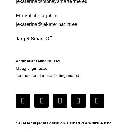
jekaterina@moneysmarterme.eu
Ettevõtjale ja juhile:
jekaterina@jekaterinatint.ee
Target Smart OÜ
Andmekaitsetingimused
Müügitingimused
Teenuse osutamise üldtingimused
Sellel lehel jagatav sisu on suunatud eraisikule ning