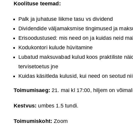
Koolituse teemad:
Palk ja juhatuse liikme tasu vs dividend
Dividendide väljamaksmise tingimused ja mak
Erisoodustused: mis need on ja kuidas neid m
Kodukontori kulude hüvitamine
Lubatud maksuvabad kulud koos praktiliste näi
tervisetoetus jne
Kuidas käsitleda kulusid, kui need on seotud nii
Toimumisaeg:
21. mai kl 17:00, hiljem on võimal
Kestvus:
umbes 1.5 tundi.
Toimumiskoht:
Zoom