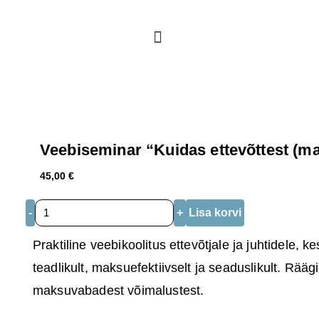
Veebiseminar “Kuidas ettevõttest (ma
45,00
€
-
+
Lisa korvi
Praktiline veebikoolitus ettevõtjale ja juhtidele, k
teadlikult, maksuefektiivselt ja seaduslikult. Rää
maksuvabadest võimalustest.