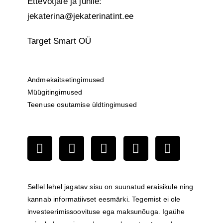
Ettevõtjale ja juhile:
jekaterina@jekaterinatint.ee
Target Smart OÜ
Andmekaitsetingimused
Müügitingimused
Teenuse osutamise üldtingimused
Sellel lehel jagatav sisu on suunatud eraisikule ning
kannab informatiivset eesmärki. Tegemist ei ole
investeerimissoovituse ega maksunõuga. Igaühe