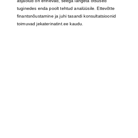
asjaolud on erinevad, seega langeta otsused
tuginedes enda poolt tehtud analüüsile. Ettevõtte
finantsnõustamine ja juhi tasandi konsultatsioonid
toimuvad
jekaterinatint.ee
kaudu.