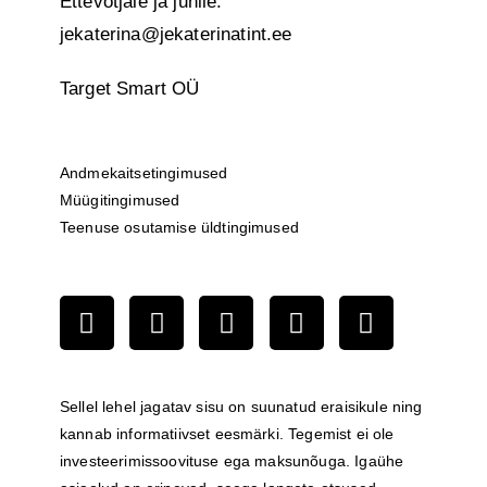
Ettevõtjale ja juhile:
jekaterina@jekaterinatint.ee
Target Smart OÜ
Andmekaitsetingimused
Müügitingimused
Teenuse osutamise üldtingimused
Sellel lehel jagatav sisu on suunatud eraisikule ning
kannab informatiivset eesmärki. Tegemist ei ole
investeerimissoovituse ega maksunõuga. Igaühe