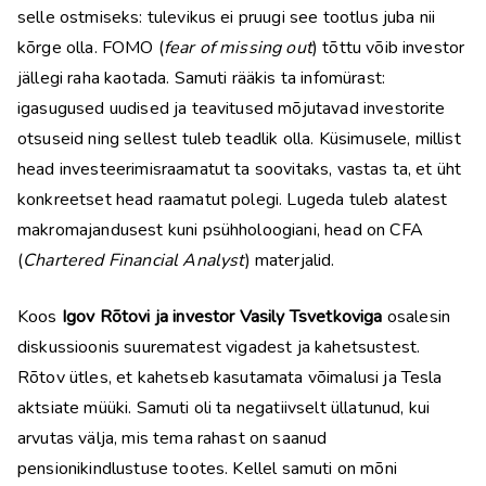
selle ostmiseks: tulevikus ei pruugi see tootlus juba nii
kõrge olla. FOMO (
fear of missing out
) tõttu võib investor
jällegi raha kaotada. Samuti rääkis ta infomürast:
igasugused uudised ja teavitused mõjutavad investorite
otsuseid ning sellest tuleb teadlik olla. Küsimusele, millist
head investeerimisraamatut ta soovitaks, vastas ta, et üht
konkreetset head raamatut polegi. Lugeda tuleb alatest
makromajandusest kuni psühholoogiani, head on CFA
(
Chartered Financial Analyst
) materjalid.
Koos
Igov Rõtovi ja investor Vasily Tsvetkoviga
osalesin
diskussioonis suurematest vigadest ja kahetsustest.
Rõtov ütles, et kahetseb kasutamata võimalusi ja Tesla
aktsiate müüki. Samuti oli ta negatiivselt üllatunud, kui
arvutas välja, mis tema rahast on saanud
pensionikindlustuse tootes. Kellel samuti on mõni