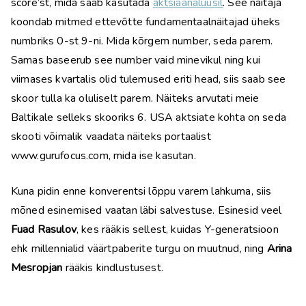
score’st, mida saab kasutada
aktsiaanalüüsil
. See näitaja
koondab mitmed ettevõtte fundamentaalnäitajad üheks
numbriks 0-st 9-ni. Mida kõrgem number, seda parem.
Samas baseerub see number vaid minevikul ning kui
viimases kvartalis olid tulemused eriti head, siis saab see
skoor tulla ka oluliselt parem. Näiteks arvutati meie
Baltikale selleks skooriks 6. USA aktsiate kohta on seda
skooti võimalik vaadata näiteks portaalist
www.gurufocus.com, mida ise kasutan.
Kuna pidin enne konverentsi lõppu varem lahkuma, siis
mõned esinemised vaatan läbi salvestuse. Esinesid veel
Fuad Rasulov
, kes rääkis sellest, kuidas Y-generatsioon
ehk millennialid väärtpaberite turgu on muutnud, ning
Arina
Mesropjan
rääkis kindlustusest.