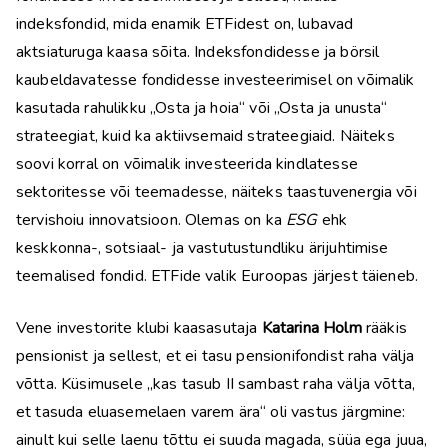
indeksfondid, mida enamik ETFidest on, lubavad
aktsiaturuga kaasa sõita. Indeksfondidesse ja börsil
kaubeldavatesse fondidesse investeerimisel on võimalik
kasutada rahulikku „Osta ja hoia“ või „Osta ja unusta“
strateegiat, kuid ka aktiivsemaid strateegiaid. Näiteks
soovi korral on võimalik investeerida kindlatesse
sektoritesse või teemadesse, näiteks taastuvenergia või
tervishoiu innovatsioon. Olemas on ka
ESG
ehk
keskkonna-, sotsiaal- ja vastutustundliku ärijuhtimise
teemalised fondid. ETFide valik Euroopas järjest täieneb.
Vene investorite klubi kaasasutaja
Katarina Holm
rääkis
pensionist ja sellest, et ei tasu pensionifondist raha välja
võtta. Küsimusele „kas tasub II sambast raha välja võtta,
et tasuda eluasemelaen varem ära“ oli vastus järgmine:
ainult kui selle laenu tõttu ei suuda magada, süüa ega juua,