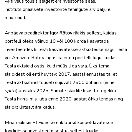
Aktiivsus tõusis selgelt erainvestorite seas,
institutsionaalsete investorite tehingute arv palju ei
muutunud.
Äripäeva peadirektor
Igor Rõtov
rääkis sellest, kuidas
portfelli oleks võinud 10 või 100 korda kasvatada
investeerides kiiresti kasvavatesse aktsiatesse nagu Tesla
või Amazon. Rõtov jagas ka enda portfelli lugu, kuidas
Tesla aktsiaid ostis, kuid müüs liiga vara. Üks tema
slaididest oli eriti huvitav: 2017. aastal ennustas ta, et
Tesla aktsiahind tõuseb sujuvalt 2500 dollarini (enne
split
’i) aastaks 2025. Samale slaidile lisas ta tegeliku
Tesla hinna, mis juba enne 2020. aastat õhku lendas ning
slaidilt lihtsalt ära kadus.
Mina rääkisin ETFidesse ehk börsil kaubeldavatesse
fondidesse investeerimisest ja sellest, kuidas