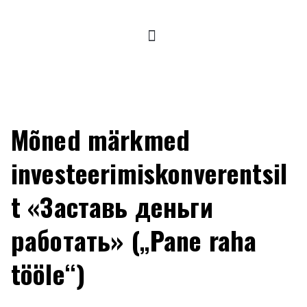
Mõned märkmed
investeerimiskonverentsil
t «Заставь деньги
работать» („Pane raha
tööle“)