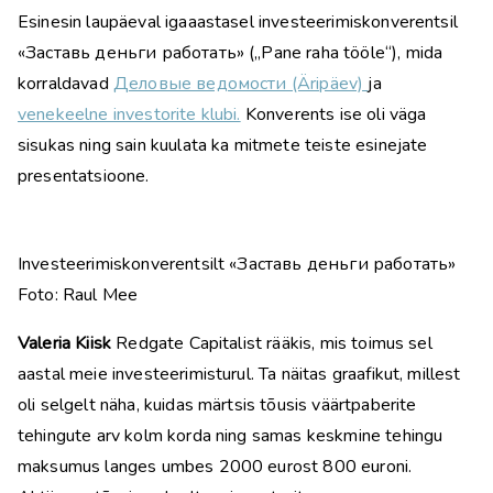
Esinesin laupäeval igaaastasel investeerimiskonverentsil
«Заставь деньги работать» („Pane raha tööle“), mida
korraldavad
Деловые ведомости (Äripäev)
ja
venekeelne investorite klubi.
Konverents ise oli väga
sisukas ning sain kuulata ka mitmete teiste esinejate
presentatsioone.
Investeerimiskonverentsilt «Заставь деньги работать»
Foto: Raul Mee
Valeria Kiisk
Redgate Capitalist rääkis, mis toimus sel
aastal meie investeerimisturul. Ta näitas graafikut, millest
oli selgelt näha, kuidas märtsis tõusis väärtpaberite
tehingute arv kolm korda ning samas keskmine tehingu
maksumus langes umbes 2000 eurost 800 euroni.