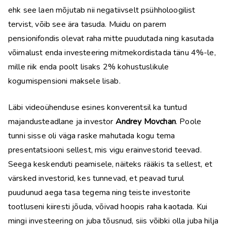
ehk see laen mõjutab nii negatiivselt psühholoogilist
tervist, võib see ära tasuda. Muidu on parem
pensionifondis olevat raha mitte puudutada ning kasutada
võimalust enda investeering mitmekordistada tänu 4%-le,
mille riik enda poolt lisaks 2% kohustuslikule
kogumispensioni maksele lisab.
Läbi videoühenduse esines konverentsil ka tuntud
majandusteadlane ja investor
Andrey Movchan
. Poole
tunni sisse oli väga raske mahutada kogu tema
presentatsiooni sellest, mis vigu erainvestorid teevad.
Seega keskenduti peamisele, näiteks rääkis ta sellest, et
värsked investorid, kes tunnevad, et peavad turul
puudunud aega tasa tegema ning teiste investorite
tootluseni kiiresti jõuda, võivad hoopis raha kaotada. Kui
mingi investeering on juba tõusnud, siis võibki olla juba hilja