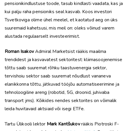
pensionikindlustuse toode, tasub kindlasti vaadata, kas ja
kui palju raha pensioniks seal kasvab. Koos investori
Tsvetkoviga olime ühel meelel, et kaotatud aeg on üks
suuremaid kahetsusi, mis meil on: oleks võinud varem
alustada regulaarselt investeerimist.
Roman Isakov
Admiral Marketsist rääkis maailma
trendidest ja kasvavatest sektoritest: kliimasoojenemise
tõttu saab suuremat rõhku taastuvenergia sektor,
tervishoiu sektor saab suuremat nõudlust vananeva
elanikkonna tõttu, jätkuvad tööjõu automatiseerimine ja
tehnoloogiline areng (robotid, 5G, droonid, juhivaba
transport jms). Kõikides nendes sektorites on võimalik
leida huvitavaid aktsiaid või isegi ETFe.
Tartu Ülikooli lektor
Mark Kantšukov
rääkis Piotroski F-