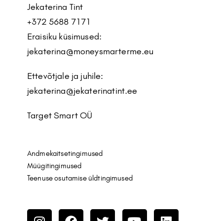
Jekaterina Tint
+372 5688 7171
Eraisiku küsimused:
jekaterina@moneysmarterme.eu
Ettevõtjale ja juhile:
jekaterina@jekaterinatint.ee
Target Smart OÜ
Andmekaitsetingimused
Müügitingimused
Teenuse osutamise üldtingimused