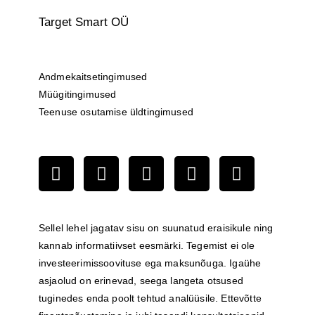
Target Smart OÜ
Andmekaitsetingimused
Müügitingimused
Teenuse osutamise üldtingimused
Sellel lehel jagatav sisu on suunatud eraisikule ning
kannab informatiivset eesmärki. Tegemist ei ole
investeerimissoovituse ega maksunõuga. Igaühe
asjaolud on erinevad, seega langeta otsused
tuginedes enda poolt tehtud analüüsile. Ettevõtte