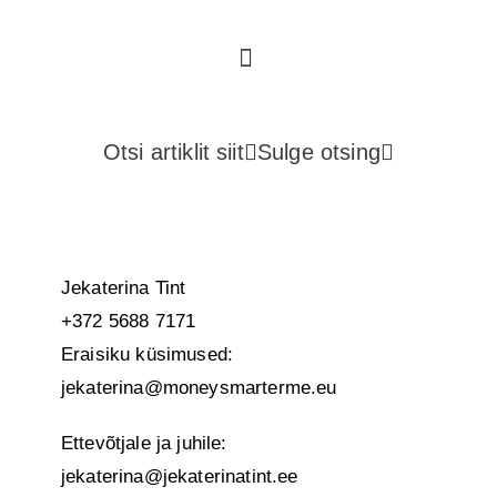
Instagram
Facebook
Полезные ресурсы
Otsi artiklit siit
Sulge otsing
Jekaterina Tint
+372 5688 7171
Eraisiku küsimused:
jekaterina@moneysmarterme.eu
Ettevõtjale ja juhile:
jekaterina@jekaterinatint.ee