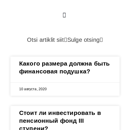
Instagram
Facebook
Полезные ресурсы
Otsi artiklit siit
Sulge otsing
Какого размера должна быть
финансовая подушка?
10 августа, 2020
Стоит ли инвестировать в
пенсионный фонд III
ступени?