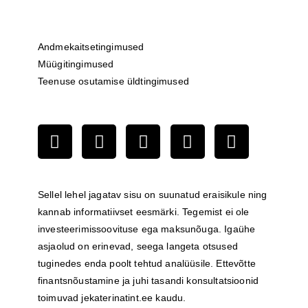
Andmekaitsetingimused
Müügitingimused
Teenuse osutamise üldtingimused
Sellel lehel jagatav sisu on suunatud eraisikule ning
kannab informatiivset eesmärki. Tegemist ei ole
investeerimissoovituse ega maksunõuga. Igaühe
asjaolud on erinevad, seega langeta otsused
tuginedes enda poolt tehtud analüüsile. Ettevõtte
finantsnõustamine ja juhi tasandi konsultatsioonid
toimuvad
jekaterinatint.ee
kaudu.