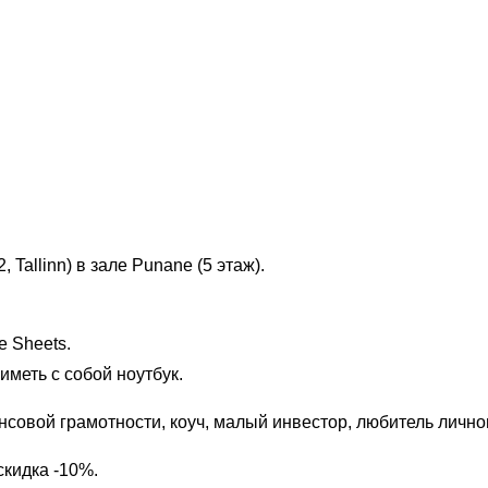
Tallinn) в зале Punane (5 этаж).
e Sheets.
меть с собой ноутбук.
нсовой грамотности, коуч, малый инвестор, любитель личн
скидка -10%.