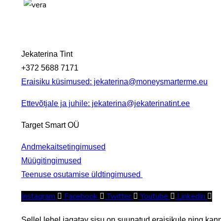
Jekaterina Tint
+372 5688 7171
Eraisiku küsimused: jekaterina@moneysmarterme.eu
Ettevõtjale ja juhile: jekaterina@jekaterinatint.ee
Target Smart OÜ
Andmekaitsetingimused
Müügitingimused
Teenuse osutamise üldtingimused
Instagram
Facebook
Twitter
Youtube
Linkedin
Sellel lehel jagatav sisu on suunatud eraisikule ning ka