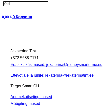
0,00
€
0
Корзина
Jekaterina Tint
+372 5688 7171
Eraisiku küsimused: jekaterina@moneysmarterme.eu
Ettevõtjale ja juhile: jekaterina@jekaterinatint.ee
Target Smart OÜ
Andmekaitsetingimused
Müügitingimused