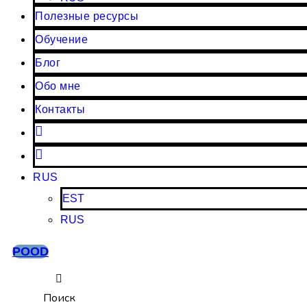
Полезные ресурсы
Обучение
Блог
Обо мне
Контакты
Instagram
Facebook
RUS
EST
RUS
POOD
Поиск