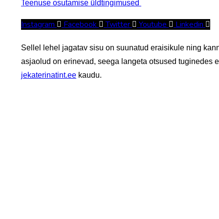
Teenuse osutamise üldtingimused
Instagram
Facebook
Twitter
Youtube
Linkedin
Sellel lehel jagatav sisu on suunatud eraisikule ning ka
asjaolud on erinevad, seega langeta otsused tuginedes en
jekaterinatint.ee
kaudu.