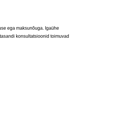
vituse ega maksunõuga. Igaühe
 tasandi konsultatsioonid toimuvad
П