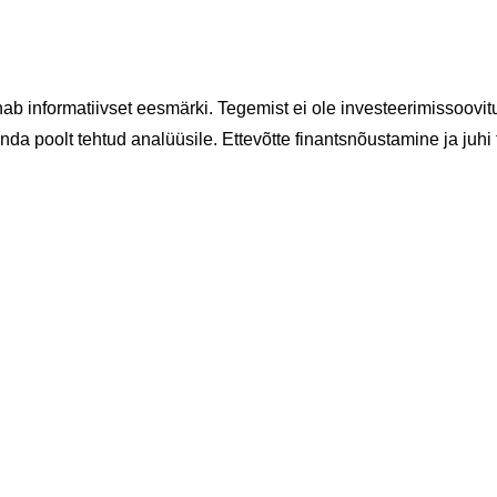
nnab informatiivset eesmärki. Tegemist ei ole investeerimissoo
da poolt tehtud analüüsile. Ettevõtte finantsnõustamine ja juhi