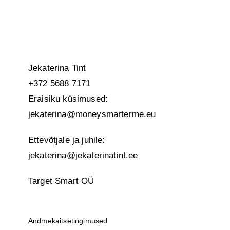
Jekaterina Tint
+372 5688 7171
Eraisiku küsimused:
jekaterina@moneysmarterme.eu
Ettevõtjale ja juhile:
jekaterina@jekaterinatint.ee
Target Smart OÜ
Andmekaitsetingimused