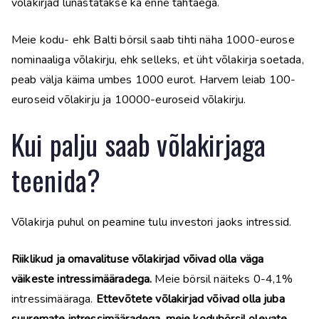
võlakirjad lunastatakse ka enne tähtaega.
Meie kodu- ehk Balti börsil saab tihti näha 1000-eurose
nominaaliga võlakirju, ehk selleks, et üht võlakirja soetada,
peab välja käima umbes 1000 eurot. Harvem leiab 100-
euroseid võlakirju ja 10000-euroseid võlakirju.
Kui palju saab võlakirjaga
teenida?
Võlakirja puhul on peamine tulu investori jaoks intressid.
Riiklikud ja omavalituse võlakirjad võivad olla väga
väikeste intressimääradega.
Meie börsil näiteks 0-4,1%
intressimääraga.
Ettevõtete võlakirjad võivad olla juba