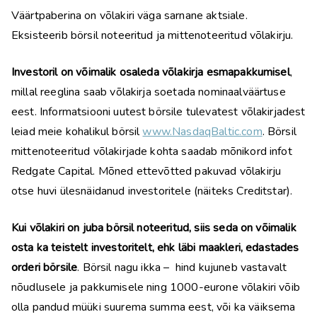
Väärtpaberina on võlakiri väga sarnane aktsiale.
Eksisteerib börsil noteeritud ja mittenoteeritud võlakirju.
Investoril on võimalik osaleda võlakirja esmapakkumisel
,
millal reeglina saab võlakirja soetada nominaalväärtuse
eest. Informatsiooni uutest börsile tulevatest võlakirjadest
leiad meie kohalikul börsil
www.NasdaqBaltic.com
. Börsil
mittenoteeritud võlakirjade kohta saadab mõnikord infot
Redgate Capital. Mõned ettevõtted pakuvad võlakirju
otse huvi ülesnäidanud investoritele (näiteks Creditstar).
Kui võlakiri on juba börsil noteeritud, siis seda on võimalik
osta ka teistelt investoritelt, ehk läbi maakleri, edastades
orderi börsile
. Börsil nagu ikka – hind kujuneb vastavalt
nõudlusele ja pakkumisele ning 1000-eurone võlakiri võib
olla pandud müüki suurema summa eest, või ka väiksema