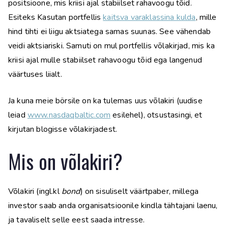
positsioone, mis kriisi ajal stabiilset rahavoogu tõid.
Esiteks Kasutan portfellis
kaitsva varaklassina kulda
, mille
hind tihti ei liigu aktsiatega samas suunas. See vähendab
veidi aktsiariski. Samuti on mul portfellis võlakirjad, mis ka
kriisi ajal mulle stabiilset rahavoogu tõid ega langenud
väärtuses liialt.
Ja kuna meie börsile on ka tulemas uus võlakiri (uudise
leiad
www.nasdaqbaltic.com
esilehel), otsustasingi, et
kirjutan blogisse võlakirjadest.
Mis on võlakiri?
Võlakiri (ingl.kl
bond
) on sisuliselt väärtpaber, millega
investor saab anda organisatsioonile kindla tähtajani laenu,
ja tavaliselt selle eest saada intresse.