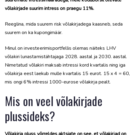
suuremate intressimääradega, meie kodubörsil olevate
võlakirjade suurim intress on praegu 11%.
Reeglina, mida suurem risk võlakirjadega kaasneb, seda
suurem on ka kupongimäär.
Minul on investeerimisportfellis olemas näiteks LHV
võlakiri lunastamistähtajaga 2028. aastal ja 2030. aastal.
Nimetatud võlakiri maksab intressi kord kvartalis ning iga
võlakirja eest laekub mulle kvartalis 15 eurot. 15 x 4 = 60,
mis ongi 6% intressi 1000-eurose võlakirja pealt.
Mis on veel võlakirjade
plussideks?
Võlakirja pluss võrreldes aktsiate on see, et võlakirjad on