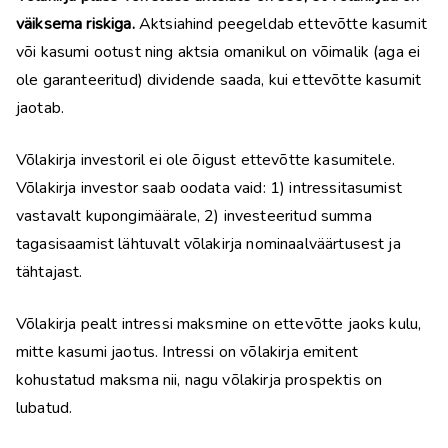
väiksema riskiga.
Aktsiahind peegeldab ettevõtte kasumit
või kasumi ootust ning aktsia omanikul on võimalik (aga ei
ole garanteeritud) dividende saada, kui ettevõtte kasumit
jaotab.
Võlakirja investoril ei ole õigust ettevõtte kasumitele.
Võlakirja investor saab oodata vaid: 1) intressitasumist
vastavalt kupongimäärale, 2) investeeritud summa
tagasisaamist lähtuvalt võlakirja nominaalväärtusest ja
tähtajast.
Võlakirja pealt intressi maksmine on ettevõtte jaoks kulu,
mitte kasumi jaotus. Intressi on võlakirja emitent
kohustatud maksma nii, nagu võlakirja prospektis on
lubatud.