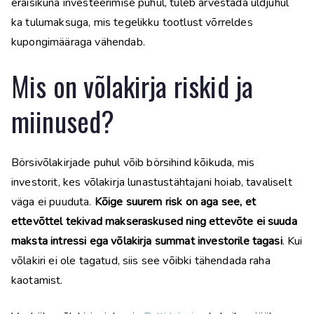
eraisikuna investeerimise puhul, tuleb arvestada üldjuhul
ka tulumaksuga, mis tegelikku tootlust võrreldes
kupongimääraga vähendab.
Mis on võlakirja riskid ja
miinused?
Börsivõlakirjade puhul võib börsihind kõikuda, mis
investorit, kes võlakirja lunastustähtajani hoiab, tavaliselt
väga ei puuduta.
Kõige suurem risk on aga see, et
ettevõttel tekivad makseraskused ning ettevõte ei suuda
maksta intressi ega võlakirja summat investorile tagasi
. Kui
võlakiri ei ole tagatud, siis see võibki tähendada raha
kaotamist.