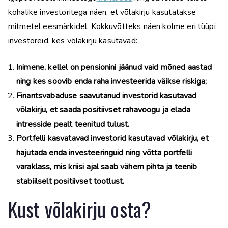
kohalike investoritega näen, et võlakirju kasutatakse
mitmetel eesmärkidel. Kokkuvõtteks näen kolme eri tüüpi
investoreid, kes võlakirju kasutavad:
Inimene, kellel on pensionini jäänud vaid mõned aastad
ning kes soovib enda raha investeerida väikse riskiga;
Finantsvabaduse saavutanud investorid kasutavad
võlakirju, et saada positiivset rahavoogu ja elada
intresside pealt teenitud tulust.
Portfelli kasvatavad investorid kasutavad võlakirju, et
hajutada enda investeeringuid ning võtta portfelli
varaklass, mis kriisi ajal saab vähem pihta ja teenib
stabiilselt positiivset tootlust.
Kust võlakirju osta?