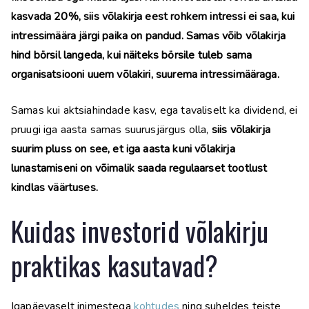
kasvada 20%, siis võlakirja eest rohkem intressi ei saa, kui
intressimäära järgi paika on pandud. Samas võib võlakirja
hind börsil langeda, kui näiteks börsile tuleb sama
organisatsiooni uuem võlakiri, suurema intressimääraga.
Samas kui aktsiahindade kasv, ega tavaliselt ka dividend, ei
pruugi iga aasta samas suurusjärgus olla,
siis võlakirja
suurim pluss on see, et iga aasta kuni võlakirja
lunastamiseni on võimalik saada regulaarset tootlust
kindlas väärtuses.
Kuidas investorid võlakirju
praktikas kasutavad?
Igapäevaselt inimestega
kohtudes
ning suheldes teiste