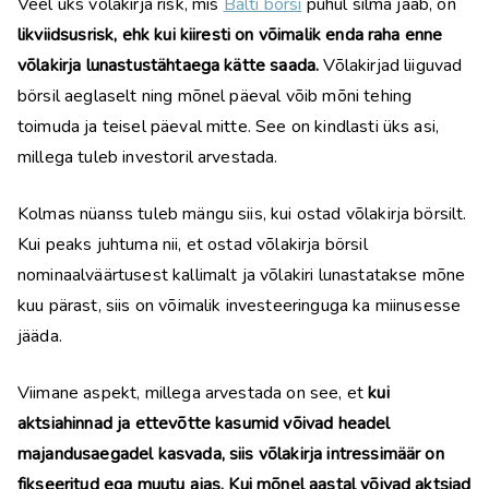
Veel üks võlakirja risk, mis
Balti börsi
puhul silma jääb, on
likviidsusrisk, ehk kui kiiresti on võimalik enda raha enne
võlakirja lunastustähtaega kätte saada.
Võlakirjad liiguvad
börsil aeglaselt ning mõnel päeval võib mõni tehing
toimuda ja teisel päeval mitte. See on kindlasti üks asi,
millega tuleb investoril arvestada.
Kolmas nüanss tuleb mängu siis, kui ostad võlakirja börsilt.
Kui peaks juhtuma nii, et ostad võlakirja börsil
nominaalväärtusest kallimalt ja võlakiri lunastatakse mõne
kuu pärast, siis on võimalik investeeringuga ka miinusesse
jääda.
Viimane aspekt, millega arvestada on see, et
kui
aktsiahinnad ja ettevõtte kasumid võivad headel
majandusaegadel kasvada, siis võlakirja intressimäär on
fikseeritud ega muutu ajas. Kui mõnel aastal võivad aktsiad