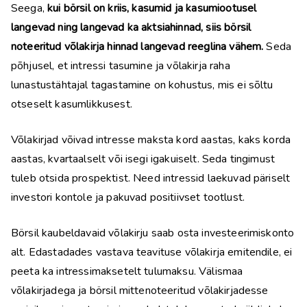
Seega,
kui börsil on kriis, kasumid ja kasumiootusel
langevad ning langevad ka aktsiahinnad, siis börsil
noteeritud võlakirja hinnad langevad reeglina vähem.
Seda
põhjusel, et intressi tasumine ja võlakirja raha
lunastustähtajal tagastamine on kohustus, mis ei sõltu
otseselt kasumlikkusest.
Võlakirjad võivad intresse maksta kord aastas, kaks korda
aastas, kvartaalselt või isegi igakuiselt. Seda tingimust
tuleb otsida prospektist. Need intressid laekuvad päriselt
investori kontole ja pakuvad positiivset tootlust.
Börsil kaubeldavaid võlakirju saab osta investeerimiskonto
alt. Edastadades vastava teavituse võlakirja emitendile, ei
peeta ka intressimaksetelt tulumaksu. Välismaa
võlakirjadega ja börsil mittenoteeritud võlakirjadesse